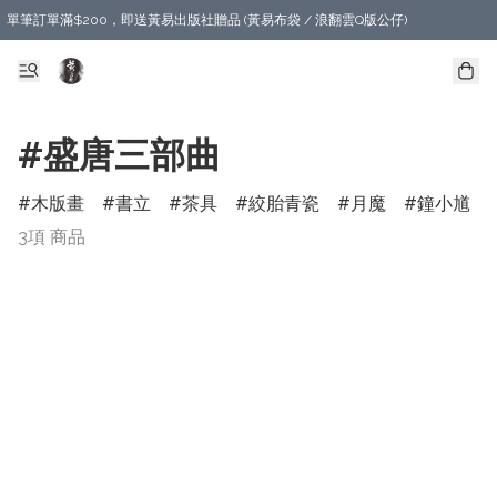
單筆訂單滿$200，即送黃易出版社贈品 (黃易布袋 / 浪翻雲Q版公仔)
#盛唐三部曲
木版畫
書立
茶具
絞胎青瓷
月魔
鐘小馗
3項 商品