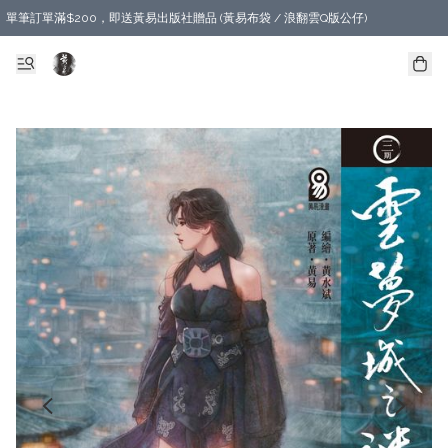
單筆訂單滿$200，即送黃易出版社贈品 (黃易布袋 / 浪翻雲Q版公仔)