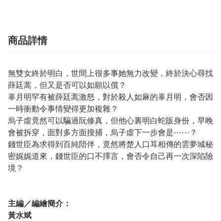
商品詳情
無雙女終於明白，世間上很多事她無力改變，終於決心尋找
薛廷蒿，但又是否可以如願以償？
辜月明罕有被薛廷蒿激怒，對於殺人如麻的辜月明，會否因
一時衝動令事情變得更加複雜？
烏子虛竟然可以騙過阮修真，但他心裏明白蛇販身份，早晚
會被拆穿，面對多方面搜捕，烏子虛下一步會是⋯⋯？
錢世臣為求得到百純陪伴，竟然將楚人口耳相傳的雲夢城秘
密娓娓道來，錢世臣的口不擇言，會否令自己再一次深陷險
境？
主編／編繪簡介：
黃水斌