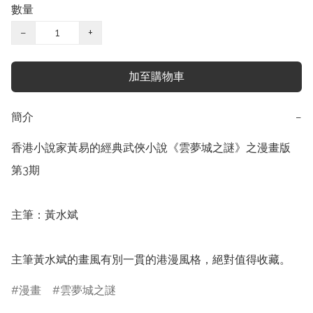
數量
−
+
加至購物車
簡介
−
香港小說家黃易的經典武俠小說《雲夢城之謎》之漫畫版

第3期

主筆：黃水斌

主筆黃水斌的畫風有別一貫的港漫風格，絕對值得收藏。
漫畫
雲夢城之謎