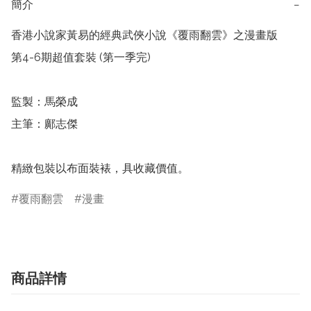
簡介
−
香港小說家黃易的經典武俠小說《覆雨翻雲》之漫畫版

第4-6期超值套裝 (第一季完)

監製：馬榮成

主筆：鄺志傑

精緻包裝以布面裝裱，具收藏價值。
覆雨翻雲
漫畫
商品詳情