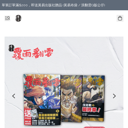
單筆訂單滿$200，即送黃易出版社贈品 (黃易布袋 / 浪翻雲Q版公仔)