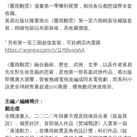
《覆雨翻雲》漫畫第一季嚟到尾聲，相信各位都想儲齊全套
收藏。
黃易出版社隆重推出《覆雨翻雲》第一至六期精裝珍藏版套
裝，精緻包裝以布面裝裱，具收藏價值。
* 另有第一至三期超值套裝，可於網店內選購
https://wongyi.com/i/Q7t6v9gAA
《覆雨翻雲》融合藝術、歷史、武俠、玄學，以及作者黃易
先生對生命意義的思索，是他第一部長篇武俠作品，甫出版
即獲廣大迴響，曾被無綫電視改編成同名電視劇，而系列小
說更全球銷售量超過500萬册，獲無數武俠迷推崇。
主編／編繪簡介：
鄺志傑
全職漫畫人。二〇二〇年與麥天傑及陸偉昌合著《崑崙異
說》，備受好評。首部個人作品《焚城戰譜》入選第一屆
「港漫動力」，並獲得銀獎及角色設計獎；科幻作品《靛