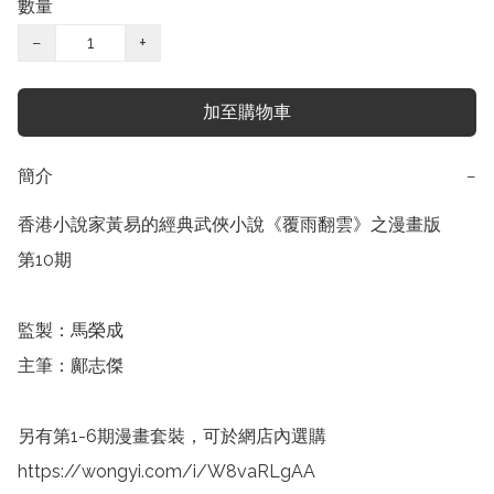
數量
−
+
加至購物車
簡介
−
香港小說家黃易的經典武俠小說《覆雨翻雲》之漫畫版

第10期

監製：馬榮成

主筆：鄺志傑

另有第1-6期漫畫套裝，可於網店內選購 
https://wongyi.com/i/W8vaRLgAA
