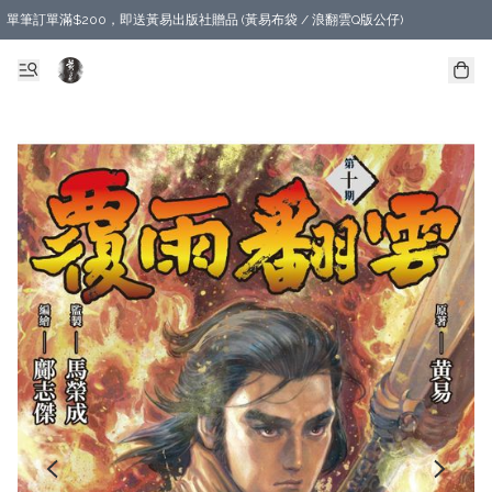
單筆訂單滿$200，即送黃易出版社贈品 (黃易布袋 / 浪翻雲Q版公仔)