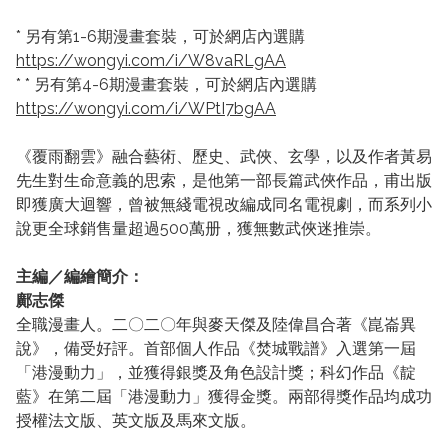
* 另有第1-6期漫畫套裝，可於網店內選購
https://wongyi.com/i/W8vaRLgAA
* * 另有第4-6期漫畫套裝，可於網店內選購
https://wongyi.com/i/WPtI7bgAA
《覆雨翻雲》融合藝術、歷史、武俠、玄學，以及作者黃易
先生對生命意義的思索，是他第一部長篇武俠作品，甫出版
即獲廣大迴響，曾被無綫電視改編成同名電視劇，而系列小
說更全球銷售量超過500萬册，獲無數武俠迷推崇。
主編／編繪簡介：
鄺志傑
全職漫畫人。二〇二〇年與麥天傑及陸偉昌合著《崑崙異
說》，備受好評。首部個人作品《焚城戰譜》入選第一屆
「港漫動力」，並獲得銀獎及角色設計獎；科幻作品《靛
藍》在第二屆「港漫動力」獲得金獎。兩部得獎作品均成功
授權法文版、英文版及馬來文版。