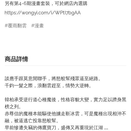
另有第4-6期漫畫套裝，可於網店內選購 
https://wongyi.com/i/WPtI7bgAA
覆雨翻雲
漫畫
商品詳情
談應手跟莫意閒聯手，將怒蛟幫殘眾逼至絕路。
千鈞一髮之際，浪翻雲趕至，情勢大逆轉。
韓柏承受逆行道心種魔後，性格容貌大變，實力足以躋身黑
榜之列。
赤尊信的魔種本能驅使他擄走靳冰雲，可是魔種出現相沖不
融，被逼逃亡投靠怒蛟幫。
早前慘遭失竊的傳鷹寶刀，盛傳又再重現於江湖 ……