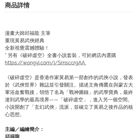
商品詳情
漫畫大師邱福龍 主筆
重現黃易武俠經典
全新視覺震撼體驗！
* 另有《破碎虛空》全書小說套裝，可於網店內選購
https://wongyi.com/i/SmsccrgAA
《破碎虛空》是香港作家黃易第一部創作的武俠小說，發表
於《武俠世界》雜誌並引發關注。描述主角傳鷹在與蒙古大
軍浴血奮戰後，領悟了名為「戰神圖錄」的武學寶典，最終
達到武學的最高境界——「破碎虛空」，進入另一個空間。
小說開創了「玄幻武俠」流派，並確立了黃易之後作品的核
心思想。
主編／編繪簡介：
邱福龍