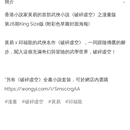
簡介
−
香港小說家黃易的首部武俠小說《破碎虛空》之漫畫版

第28期King Size版 (附彩色草圖封面海報)

黃易 x 邱福龍的武俠名作《破碎虛空》，一同跟隨傳鷹的腳
步，闖入這個充滿奇幻與冒險的武學世界，破碎虛空！

*另有《破碎虛空》全書小說套裝，可於網店內選購 
https://wongyi.com/i/SmsccrgAA 
漫畫
破碎虛空
黃易
邱福龍