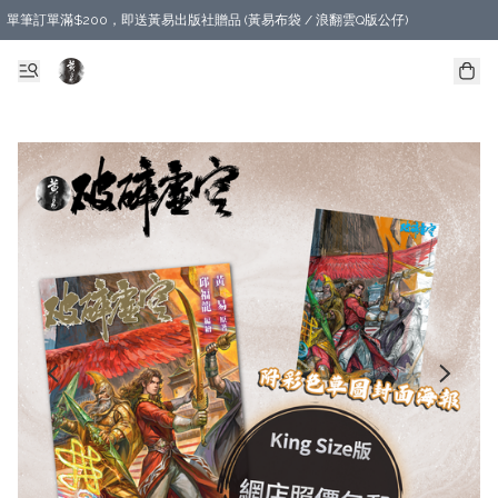
單筆訂單滿$200，即送黃易出版社贈品 (黃易布袋 / 浪翻雲Q版公仔)