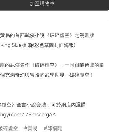
加至購物車
−
黃易的首部武俠小說《破碎虛空》之漫畫版

ing Size版 (附彩色草圖封面海報)

邱福龍的武俠名作《破碎虛空》，一同跟隨傳鷹的腳
個充滿奇幻與冒險的武學世界，破碎虛空！

碎虛空》全書小說套裝，可於網店內選購 
ongyi.com/i/SmsccrgAA 
破碎虛空
黃易
邱福龍