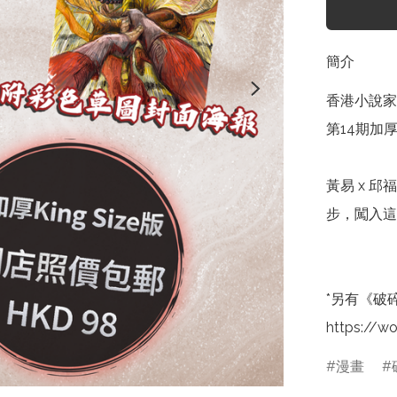
簡介
香港小說家
第14期加厚K
黃易 x 
步，闖入這
*另有《破
https://w
漫畫