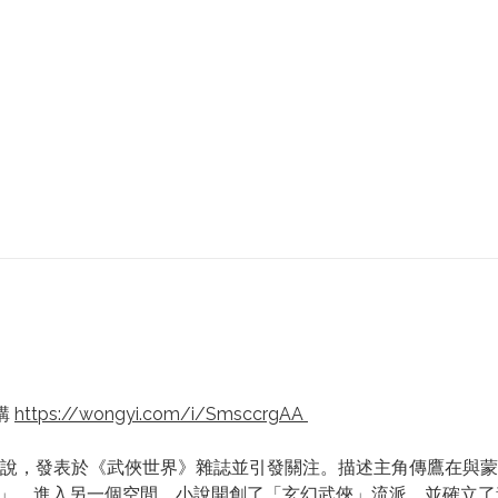
購
https://wongyi.com/i/SmsccrgAA
說，發表於《武俠世界》雜誌並引發關注。描述主角傳鷹在與蒙
」，進入另一個空間。小說開創了「玄幻武俠」流派，並確立了