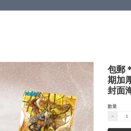
包郵
期加厚
封面海
數量
−