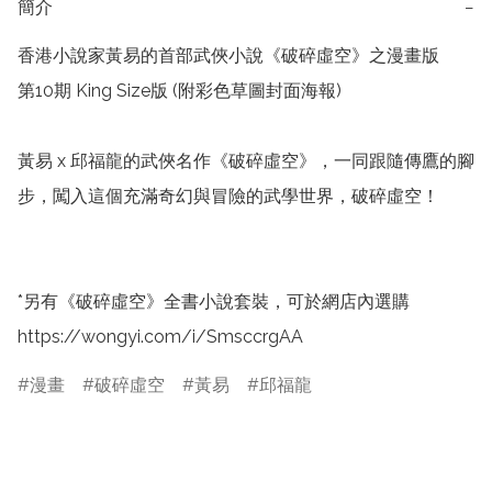
簡介
−
香港小說家黃易的首部武俠小說《破碎虛空》之漫畫版

第10期 King Size版 (附彩色草圖封面海報)

黃易 x 邱福龍的武俠名作《破碎虛空》，一同跟隨傳鷹的腳
步，闖入這個充滿奇幻與冒險的武學世界，破碎虛空！

*另有《破碎虛空》全書小說套裝，可於網店內選購 
https://wongyi.com/i/SmsccrgAA 
漫畫
破碎虛空
黃易
邱福龍