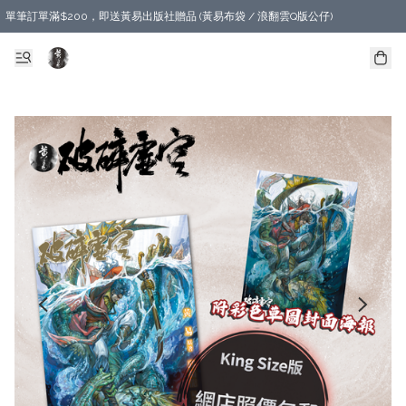
單筆訂單滿$200，即送黃易出版社贈品 (黃易布袋 / 浪翻雲Q版公仔)