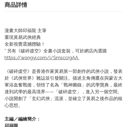
商品詳情
漫畫大師邱福龍 主筆
重現黃易武俠經典
全新視覺震撼體驗！
* 另有《破碎虛空》全書小說套裝，可於網店內選購
https://wongyi.com/i/SmsccrgAA
《破碎虛空》是香港作家黃易第一部創作的武俠小說，發表
於《武俠世界》雜誌並引發關注。描述主角傳鷹在與蒙古大
軍浴血奮戰後，領悟了名為「戰神圖錄」的武學寶典，最終
達到武學的最高境界——「破碎虛空」，進入另一個空間。
小說開創了「玄幻武俠」流派，並確立了黃易之後作品的核
心思想。
主編／編繪簡介：
邱福龍